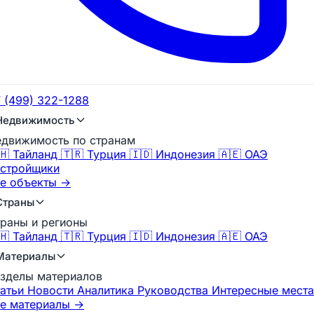
 (499) 322-1288
Недвижимость
движимость по странам
🇭 Тайланд
🇹🇷 Турция
🇮🇩 Индонезия
🇦🇪 ОАЭ
стройщики
е объекты →
Страны
раны и регионы
🇭 Тайланд
🇹🇷 Турция
🇮🇩 Индонезия
🇦🇪 ОАЭ
Материалы
зделы материалов
татьи
Новости
Аналитика
Руководства
Интересные места
е материалы →