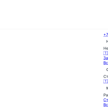
+7
Не
🇹
За
Вс
Ст
🇹
Ра
С
Вс