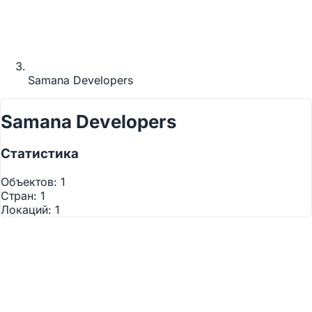
Samana Developers
Samana Developers
Статистика
Используйте два пальца
для взаимодействия с
Объектов:
1
картой
Стран:
1
Локаций:
1
©
OpenStreetMap