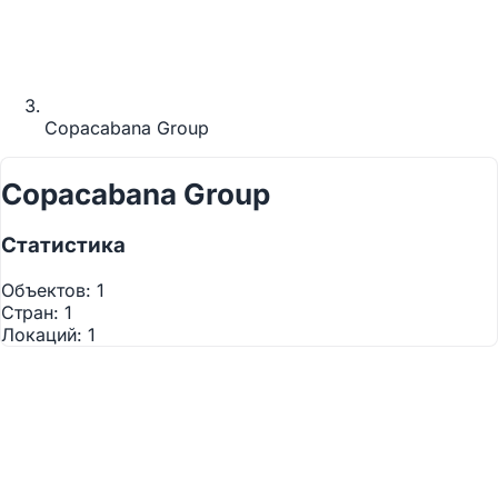
Copacabana Group
Copacabana Group
Статистика
Используйте два пальца
для взаимодействия с
Объектов:
1
картой
Стран:
1
Локаций:
1
©
OpenStreetMap