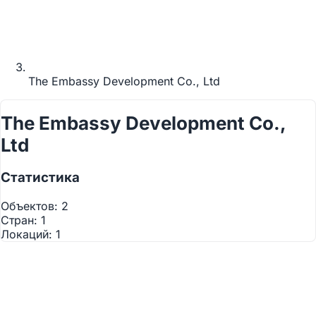
The Embassy Development Co., Ltd
The Embassy Development Co.,
Ltd
Статистика
Используйте два пальца
для взаимодействия с
Объектов:
2
картой
Стран:
1
Локаций:
1
©
OpenStreetMap