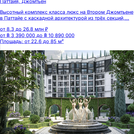
Паттайя, Джомтьен
Высотный комплекс класса люкс на Втором Джомтьене
в Паттайе с каскадной архитектурой из трёх секций,...
от 8.3 до 26.8 млн ₽
от ฿ 3 390 000 до ฿ 10 890 000
Площадь: от 22.6 до 85 м²