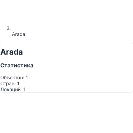
Arada
Arada
Статистика
Используйте два пальца
для взаимодействия с
Объектов:
1
картой
Стран:
1
Локаций:
1
©
OpenStreetMap