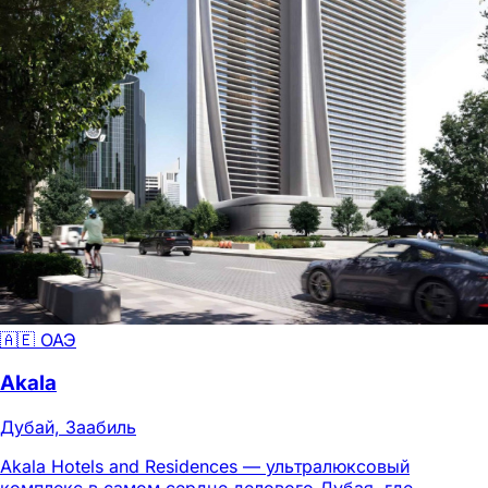
🇦🇪 ОАЭ
Akala
Дубай, Заабиль
Akala Hotels and Residences — ультралюксовый