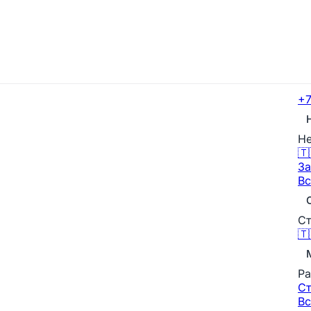
+7
Не
🇹
За
Вс
Ст
🇹
Ра
С
Вс