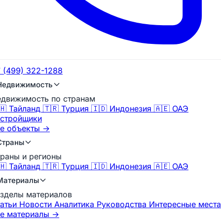
 (499) 322-1288
Недвижимость
движимость по странам
🇭 Тайланд
🇹🇷 Турция
🇮🇩 Индонезия
🇦🇪 ОАЭ
стройщики
е объекты →
Страны
раны и регионы
🇭 Тайланд
🇹🇷 Турция
🇮🇩 Индонезия
🇦🇪 ОАЭ
Материалы
зделы материалов
татьи
Новости
Аналитика
Руководства
Интересные места
е материалы →