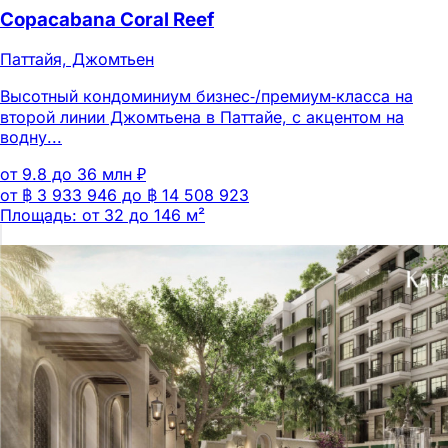
Copacabana Coral Reef
Паттайя, Джомтьен
Высотный кондоминиум бизнес‑/премиум‑класса на
второй линии Джомтьена в Паттайе, с акцентом на
водну...
от 9.8 до 36 млн ₽
от ฿ 3 933 946 до ฿ 14 508 923
Площадь: от 32 до 146 м²