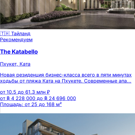
🇹🇭 Тайланд
Рекомендуем
The Katabello
Пхукет, Ката
Новая резиденция бизнес-класса всего в пяти минутах
ходьбы от пляжа Ката на Пхукете. Современные апа...
от 10.5 до 61.3 млн ₽
от ฿ 4 228 000 до ฿ 24 696 000
Площадь: от 25 до 168 м²