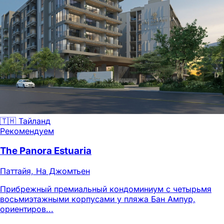
🇹🇭 Тайланд
Рекомендуем
The Panora Estuaria
Паттайя, На Джомтьен
Прибрежный премиальный кондоминиум с четырьмя
восьмиэтажными корпусами у пляжа Бан Ампур,
ориентиров...