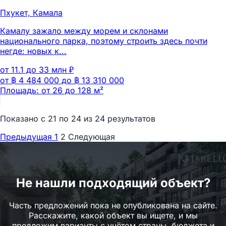
Пхукет, Камала
Камалу зажало между морем и склонами
национального парка, поэтому строить здесь почти
негде: новых к...
от 11.1 до 33 млн ₽
от ฿ 4 484 000 до ฿ 13 310 000
Площадь: от 26 до 128 м²
Показано с
21
по
24
из
24
результатов
Предыдущая
1
2
Следующая
Не нашли подходящий объект?
Часть предложений пока не опубликована на сайте.
Расскажите, какой объект вы ищете, и мы
предложим варианты с учётом страны, бюджета и