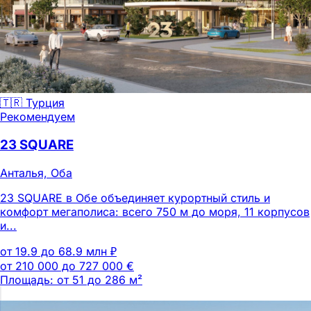
🇹🇷 Турция
Рекомендуем
23 SQUARE
Анталья, Оба
23 SQUARE в Обе объединяет курортный стиль и
комфорт мегаполиса: всего 750 м до моря, 11 корпусов
и...
от 19.9 до 68.9 млн ₽
от 210 000 до 727 000 €
Площадь: от 51 до 286 м²