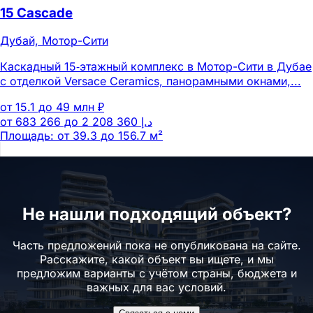
15 Cascade
Дубай, Мотор-Сити
Каскадный 15‑этажный комплекс в Мотор-Сити в Дубае
с отделкой Versace Ceramics, панорамными окнами,...
от 15.1 до 49 млн ₽
Площадь: от 39.3 до 156.7 м²
Не нашли подходящий объект?
Часть предложений пока не опубликована на сайте.
Расскажите, какой объект вы ищете, и мы
предложим варианты с учётом страны, бюджета и
важных для вас условий.