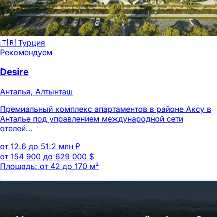
🇹🇷 Турция
Рекомендуем
Desire
Анталья, Алтынташ
Премиальный комплекс апартаментов в районе Аксу в
Анталье под управлением международной сети
отелей...
от 12.6 до 51.2 млн ₽
от 154 900 до 629 000 $
Площадь: от 42 до 170 м²