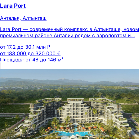
Lara Port
Анталья, Алтынташ
Lara Port — современный комплекс в Алтынташе, новом
премиальном районе Анталии рядом с аэропортом и...
от 17.2 до 30.1 млн ₽
от 183 000 до 320 000 €
Площадь: от 48 до 146 м²