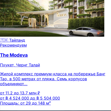
🇹🇭 Тайланд
Рекомендуем
The Modeva
Пхукет, Чернг Талай
Жилой комплекс премиум-класса на побережье Банг
Тао, в 500 метрах от пляжа. Семь корпусов
объединяют...
от 11.2 до 13.7 млн ₽
от ฿ 4 524 000 до ฿ 5 504 000
Площадь: от 29 до 148 м²