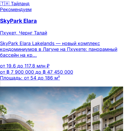
🇹🇭 Тайланд
Рекомендуем
SkyPark Elara
Пхукет, Чернг Талай
SkyPark Elara Lakelands — новый комплекс
кондоминиумов в Лагуне на Пхукете: панорамный
бассейн на кр...
от 19.6 до 117.8 млн ₽
от ฿ 7 900 000 до ฿ 47 450 000
Площадь: от 54 до 186 м²