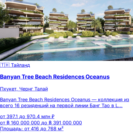
🇹🇭 Тайланд
Banyan Tree Beach Residences Oceanus
Пхукет, Чернг Талай
Banyan Tree Beach Residences Oceanus — коллекция из
всего 16 резиденций на первой линии Банг Тао в L...
от 397.1 до 970.4 млн ₽
от ฿ 160 000 000 до ฿ 391 000 000
Площадь: от 416 до 768 м²