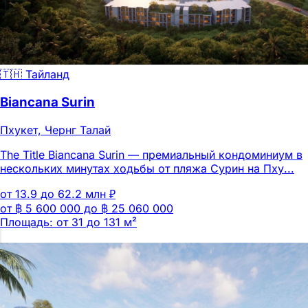
🇹🇭 Тайланд
Biancana Surin
Пхукет, Чернг Талай
The Title Biancana Surin — премиальный кондоминиум в
нескольких минутах ходьбы от пляжа Сурин на Пху...
от 13.9 до 62.2 млн ₽
от ฿ 5 600 000 до ฿ 25 060 000
Площадь: от 31 до 131 м²