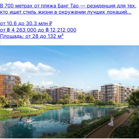
В 700 метрах от пляжа Банг Тао — резиденция для тех,
кто ищет стиль жизни в окружении лучших локаций...
от 10.6 до 30.3 млн ₽
от ฿ 4 263 000 до ฿ 12 212 000
Площадь: от 28 до 132 м²